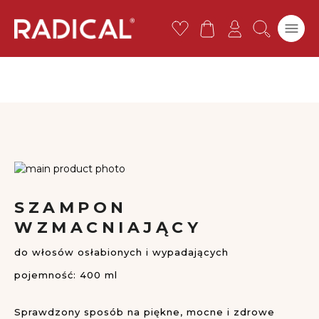
Darmowa standardowa dostawa w POLSCE dla zamówień o
wartości powyżej 119 zł
Przejdź
do
Szampony
treści
Peelingi
Maski
Odżywki i mgiełki
Kuracje i zabiegi
Suche szampony
Przejdź
na
Przejdź
koniec
na
SZAMPON
galerii
początek
WZMACNIAJĄCY
galerii
do włosów osłabionych i wypadających
pojemność: 400 ml
Sprawdzony sposób na piękne, mocne i zdrowe