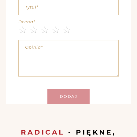
Tytuł
Ocena
1
2
3
4
5
star
stars
stars
stars
stars
Opinia
DODAJ
RADICAL
- PIĘKNE,