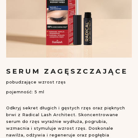
Przejdź
na
SERUM ZAGĘSZCZAJĄCE
początek
galerii
pobudzające wzrost rzęs
pojemność: 5 ml
Odkryj sekret długich i gęstych rzęs oraz pięknych
brwi z Radical Lash Architect. Skoncentrowane
serum do rzęs wyraźnie wydłuża, pogrubia,
wzmacnia i stymuluje wzrost rzęs. Doskonale
nawilża, odżywia i regeneruje oraz pogłębia