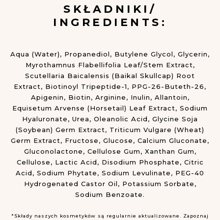
SKŁADNIKI/
INGREDIENTS:
Aqua (Water), Propanediol, Butylene Glycol, Glycerin,
Myrothamnus Flabellifolia Leaf/Stem Extract,
Scutellaria Baicalensis (Baikal Skullcap) Root
Extract, Biotinoyl Tripeptide-1, PPG-26-Buteth-26,
Apigenin, Biotin, Arginine, Inulin, Allantoin,
Equisetum Arvense (Horsetail) Leaf Extract, Sodium
Hyaluronate, Urea, Oleanolic Acid, Glycine Soja
(Soybean) Germ Extract, Triticum Vulgare (Wheat)
Germ Extract, Fructose, Glucose, Calcium Gluconate,
Gluconolactone, Cellulose Gum, Xanthan Gum,
Cellulose, Lactic Acid, Disodium Phosphate, Citric
Acid, Sodium Phytate, Sodium Levulinate, PEG-40
Hydrogenated Castor Oil, Potassium Sorbate,
Sodium Benzoate.
*Składy naszych kosmetyków są regularnie aktualizowane. Zapoznaj