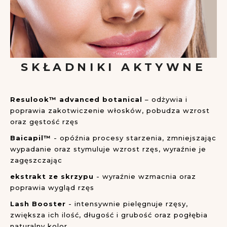
SKŁADNIKI AKTYWNE
Resulook™ advanced botanical
– odżywia i
poprawia zakotwiczenie włosków, pobudza wzrost
oraz gęstość rzęs
Baicapil™
- opóźnia procesy starzenia, zmniejszając
wypadanie oraz stymuluje wzrost rzęs, wyraźnie je
zagęszczając
ekstrakt ze skrzypu
- wyraźnie wzmacnia oraz
poprawia wygląd rzęs
Lash Booster
- intensywnie pielęgnuje rzęsy,
zwiększa ich ilość, długość i grubość oraz pogłębia
naturalny kolor