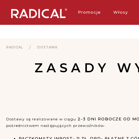
Darmowa 
Promocje
Włosy
RADICAL
DOSTAWA
ZASADY W
2-3 DNI ROBOCZE OD M
Dostawy są realizowane w ciągu
pośrednictwem następujących przewoźników:
PACZKOMATY INPOST- 11 ZŁ, DPD- PŁATNE Z GÓR