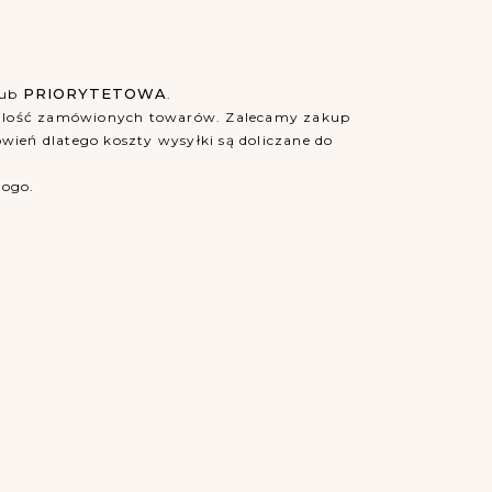
PRIORYTETOWA
ub
.
b ilość zamówionych towarów. Zalecamy zakup
eń dlatego koszty wysyłki są doliczane do
logo.