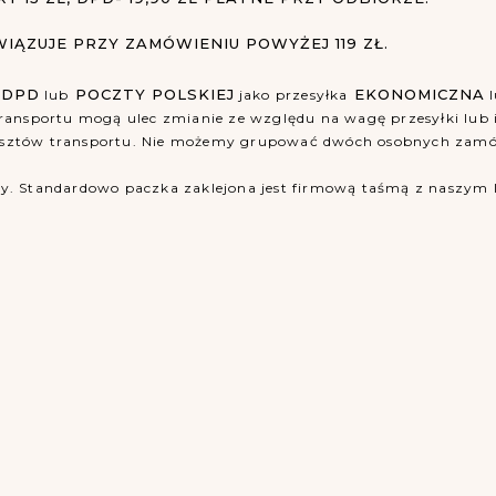
ĄZUJE PRZY ZAMÓWIENIU POWYŻEJ 119 ZŁ.
DPD
POCZTY POLSKIEJ
EKONOMICZNA
y
lub
jako przesyłka
l
 transportu mogą ulec zmianie ze względu na wagę przesyłki lu
osztów transportu. Nie możemy grupować dwóch osobnych zamówi
y. Standardowo paczka zaklejona jest firmową taśmą z naszym 