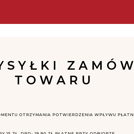
standardowa dostawa w POLSCE dla zamówień o wartości powyż
YSYŁKI ZAMÓ
TOWARU
OMENTU OTRZYMANIA POTWIERDZENIA WPŁYWU PŁATNO
Y 15 ZŁ, DPD- 19,90 ZŁ PŁATNE PRZY ODBIORZE.