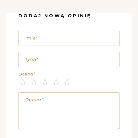
DODAJ NOWĄ OPINIĘ
Imię
Tytuł
Ocena
1
2
3
4
5
star
stars
stars
stars
stars
Opinia