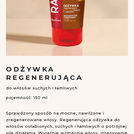
Przejdź
na
ODŻYWKA
początek
REGENERUJĄCA
galerii
do włosów suchych i łamliwych
pojemność: 150 ml
Sprawdzony sposób na mocne, nawilżone i
zregenerowane włosy. Regenerująca odżywka do
włosów osłabionych, suchych i łamliwych o potrójnej
sile działania. Wyraźnie wzmacnia włosy, intensywnie