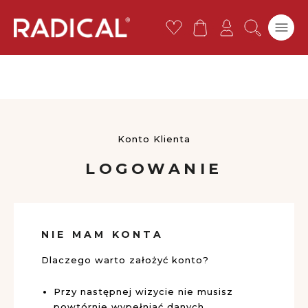
O
edza
Darmowa standardowa dostawa w POLSCE dla zamówień o
nas
wartości powyżej 119 zł
Przejdź
do
treści
Konto Klienta
LOGOWANIE
NIE MAM KONTA
Dlaczego warto założyć konto?
Przy następnej wizycie nie musisz
powtórnie wypełniać danych