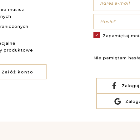
Adres e-mail
nie musisz
anych
Hasło*
raniczonych
Zapamiętaj mni
cjalne
ty produktowe
Nie pamiętam hasł
Załóż konto
Zaloguj
Zalog