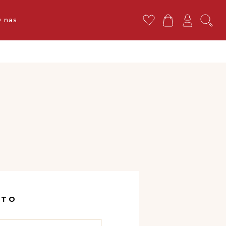
ej 119 zł
 nas
NTO