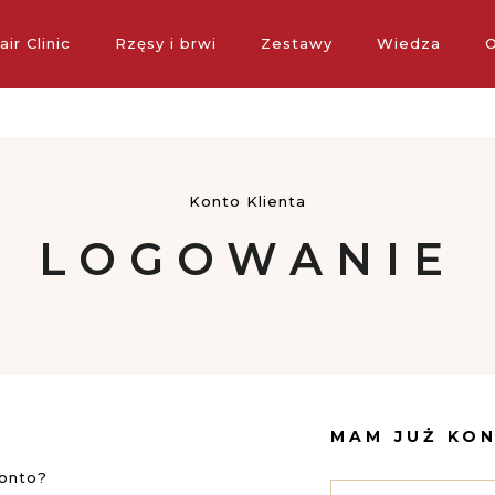
standardowa dostawa w POLSCE dla zamówień o wartości powyż
air Clinic
Rzęsy i brwi
Zestawy
Wiedza
O
Konto Klienta
LOGOWANIE
MAM JUŻ KO
konto?