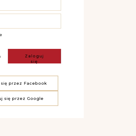
e
Zaloguj
a
się
 się przez Facebook
uj się przez Google