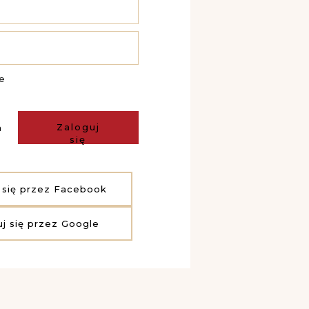
e
Zaloguj
a
się
 się przez Facebook
uj się przez Google