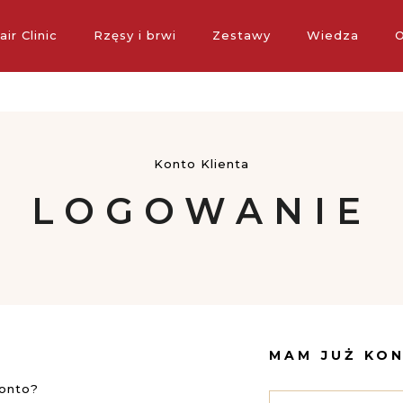
standardowa dostawa w POLSCE dla zamówień o wartości powyż
air Clinic
Rzęsy i brwi
Zestawy
Wiedza
O
Konto Klienta
LOGOWANIE
MAM JUŻ KO
konto?