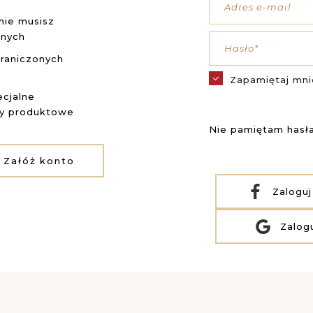
Adres e-mail
nie musisz
anych
Hasło*
raniczonych
Zapamiętaj mni
cjalne
ty produktowe
Nie pamiętam hasł
Załóż konto
Zaloguj
Zalog