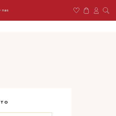
ej 119 zł
 nas
NTO