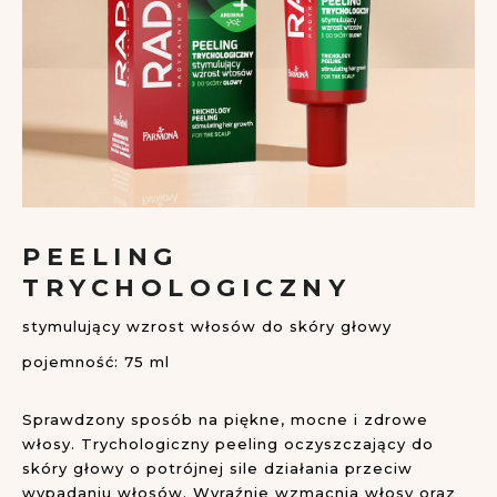
Przejdź
na
PEELING
początek
TRYCHOLOGICZNY
galerii
stymulujący wzrost włosów do skóry głowy
pojemność: 75 ml
Sprawdzony sposób na piękne, mocne i zdrowe
włosy. Trychologiczny peeling oczyszczający do
skóry głowy o potrójnej sile działania przeciw
wypadaniu włosów. Wyraźnie wzmacnia włosy oraz