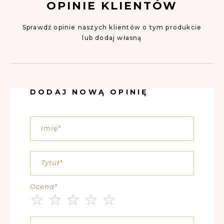
OPINIE KLIENTÓW
Sprawdź opinie naszych klientów o tym produkcie
lub dodaj własną
DODAJ NOWĄ OPINIĘ
Imię
Tytuł
Ocena
1
2
3
4
5
star
stars
stars
stars
stars