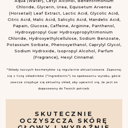
Aqua (Water), Cetyl Alcohol, Behentrimonium
Chloride, Glycerin, Urea, Equisetum Arvense
(Horsetail) Leaf Extract, Lactic Acid, Glycolic Acid,
Citric Acid, Malic Acid, Salicylic Acid, Mandelic Acid,
Papain, Glucose, Caffeine, Arginine, Panthenol,
Hydroxypropyl Guar Hydroxypropyltrimonium
Chloride, Hydroxyethylcellulose, Sodium Benzoate,
Potassium Sorbate, Phenoxyethanol, Caprylyl Glycol,
Sodium Hydroxide, Isopropyl Alcohol, Parfum
(Fragrance), Hexyl Cinnamal.
*Składy naszych kosmetyków są regularnie aktualizowane. Zapoznaj
się z listą składników ("Ingredients") na opakowaniu wyrobu, gdzie
zawsze znajduje się aktualny skład, aby upewnić się, że jest on
dopasowany do Twoich potrzeb.
SKUTECZNIE
OCZYSZCZA SKÓRĘ
GŁOWY I WYRAŹNIE