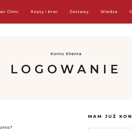
standardowa dostawa w POLSCE dla zamówień o wartości powyż
air Clinic
Rzęsy i brwi
Zestawy
Wiedza
O
Konto Klienta
LOGOWANIE
MAM JUŻ KO
konto?