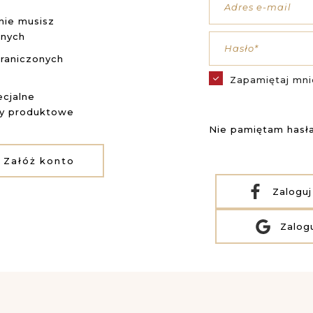
Adres e-mail
nie musisz
anych
Hasło*
raniczonych
Zapamiętaj mni
cjalne
ty produktowe
Nie pamiętam hasł
Załóż konto
Zaloguj
Zalog