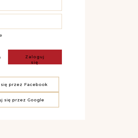
e
Zaloguj
a
się
 się przez Facebook
uj się przez Google