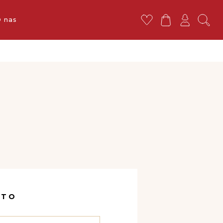
ej 119 zł
 nas
NTO